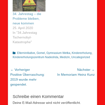
34. Jahrestag – die
Probleme bleiben,
neue kommen
25. April 2020
In "34.Jahrestag
Tschernobyl-
Katastrophe"
Kategorien
Elterninitiative
,
Gomel
,
Gymnasium Wetka
,
Kindererholung
,
Kindererholungszentrum Nadeshda
,
Medizin
,
Uncategorized
Beitragsnavigation
← Vorheriger
Nächster →
Vorheriger
Nächster
Positive Überraschung:
In Memoriam Heinz Kunz
Beitrag:
Beitrag:
2019 wurde mehr
gespendet.
Schreibe einen Kommentar
Deine E-Mail-Adresse wird nicht veröffentlicht.