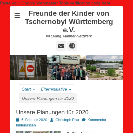
Paste your Google Webmaster Tools verification code here
Freunde der Kinder von
Tschernobyl Württemberg
e.V.
im Evang. Männer-Netzwerk
E-
Website
Mail
Start
»
Elterninitiative
»
Unsere Planungen für 2020
Unsere Planungen für 2020
Posted
Autor
5. Februar 2020
Christoph Rau
Kommentar
on
hinterlassen