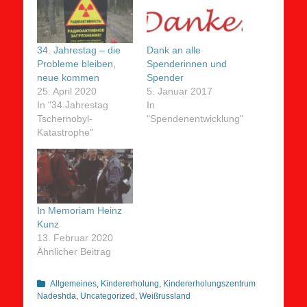
34. Jahrestag – die
Dank an alle
Probleme bleiben,
Spenderinnen und
neue kommen
Spender
25. April 2020
5. Januar 2017
In "34.Jahrestag
In
Tschernobyl-
"Spendenentwicklung"
Katastrophe"
In Memoriam Heinz
Kunz
13. Februar 2020
Ähnlicher Beitrag
Kategorien
Allgemeines
,
Kindererholung
,
Kindererholungszentrum
Nadeshda
,
Uncategorized
,
Weißrussland