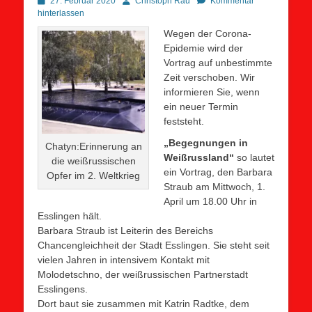
Posted
Autor
27. Februar 2020
Christoph Rau
Kommentar
on
hinterlassen
Wegen der Corona-
Epidemie wird der
Vortrag auf unbestimmte
Zeit verschoben. Wir
informieren Sie, wenn
ein neuer Termin
feststeht.
„Begegnungen in
Chatyn:Erinnerung an
Weißrussland“
so lautet
die weißrussischen
ein Vortrag, den Barbara
Opfer im 2. Weltkrieg
Straub am Mittwoch, 1.
April um 18.00 Uhr in
Esslingen hält.
Barbara Straub ist Leiterin des Bereichs
Chancengleichheit der Stadt Esslingen. Sie steht seit
vielen Jahren in intensivem Kontakt mit
Molodetschno, der weißrussischen Partnerstadt
Esslingens.
Dort baut sie zusammen mit Katrin Radtke, dem