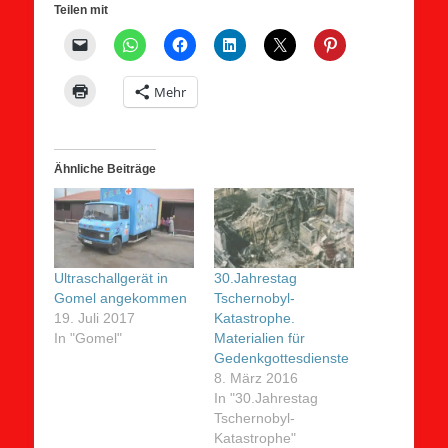
Teilen mit
Mehr
Ähnliche Beiträge
Ultraschallgerät in
30.Jahrestag
Gomel angekommen
Tschernobyl-
19. Juli 2017
Katastrophe.
In "Gomel"
Materialien für
Gedenkgottesdienste
8. März 2016
In "30.Jahrestag
Tschernobyl-
Katastrophe"