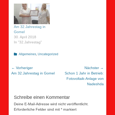
Am 32.Jahrestag in
Gomel
30. April 2018
In "32.Jahrestag"
Kategorien
Allgemeines
,
Uncategorized
Beitragsnavigation
← Vorheriger
Nächster →
Vorheriger
Nächster
Am 32.Jahrestag in Gomel
Schon 1 Jahr in Betrieb:
Beitrag:
Beitrag:
Fotovoltaik-Anlage von
Nadeshda
Schreibe einen Kommentar
Deine E-Mail-Adresse wird nicht veröffentlicht.
Erforderliche Felder sind mit
*
markiert