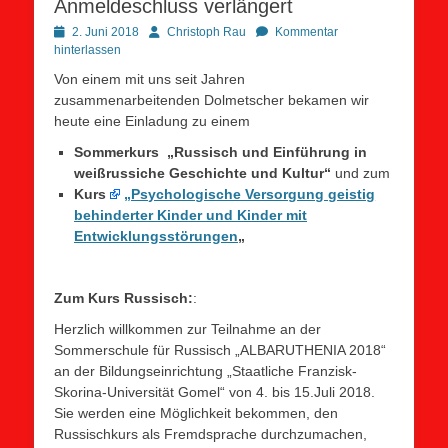
Anmeldeschluss verlängert
Posted
Autor
2. Juni 2018
Christoph Rau
Kommentar
on
hinterlassen
Von einem mit uns seit Jahren
zusammenarbeitenden Dolmetscher bekamen wir
heute eine Einladung zu einem
Sommerkurs „Russisch und Einführung in
weißrussiche Geschichte und Kultur“
und zum
Kurs
„Psychologische Versorgung geistig
behinderter Kinder und Kinder mit
Entwicklungsstörungen
„
Zum Kurs Russisch:
:
Herzlich willkommen zur Teilnahme an der
Sommerschule für Russisch „ALBARUTHENIA 2018“
an der Bildungseinrichtung „Staatliche Franzisk-
Skorina-Universität Gomel“ von 4. bis 15.Juli 2018.
Sie werden eine Möglichkeit bekommen, den
Russischkurs als Fremdsprache durchzumachen,