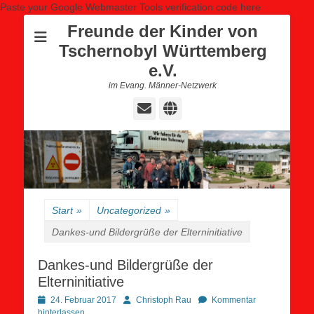
Paste your Google Webmaster Tools verification code here
Freunde der Kinder von
Tschernobyl Württemberg
e.V.
im Evang. Männer-Netzwerk
E-
Website
Mail
Start
»
Uncategorized
»
Dankes-und Bildergrüße der Elterninitiative
Dankes-und Bildergrüße der
Elterninitiative
Posted
Autor
24. Februar 2017
Christoph Rau
Kommentar
on
hinterlassen