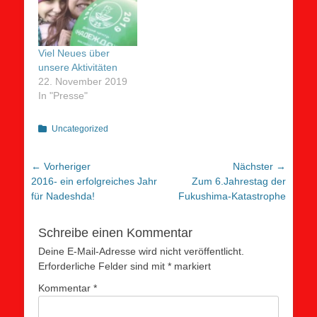
Viel Neues über
unsere Aktivitäten
22. November 2019
In "Presse"
Kategorien
Uncategorized
Beitragsnavigation
← Vorheriger
Nächster →
Vorheriger
Nächster
2016- ein erfolgreiches Jahr
Zum 6.Jahrestag der
Beitrag:
Beitrag:
für Nadeshda!
Fukushima-Katastrophe
Schreibe einen Kommentar
Deine E-Mail-Adresse wird nicht veröffentlicht.
Erforderliche Felder sind mit
*
markiert
Kommentar
*