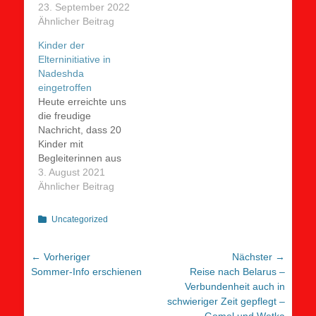
im
23. September 2022
Kindererholungszentrum
Ähnlicher Beitrag
Nadeshda. Wir freuen
Kinder der
uns, dass wir auch
Elterninitiative in
dieses Jahr den
Nadeshda
Kindern aus Gomel
eingetroffen
und Unmgebung
Heute erreichte uns
diese Freizeit
die freudige
ermöglichen konnten.
Nachricht, dass 20
Die Kinder und die
Kinder mit
beiden Begleiterinnen
Begleiterinnen aus
waren voller Dank
Gomel und
3. August 2021
und Freude über die
Umgebung im
Ähnlicher Beitrag
wunderbaren Tage.
Kindererholungszentrum
Es war…
Nadeshda
Kategorien
Uncategorized
eingetroffen sind. Sie
gehören zu Kindern,
Beitragsnavigation
← Vorheriger
die von der
Nächster →
Vorheriger
Elterninitiative an der
Nächster
Sommer-Info erschienen
Reise nach Belarus –
Kinderhämatologie
Beitrag:
Beitrag:
Verbundenheit auch in
der Radiologischen
schwieriger Zeit gepflegt –
Klinik Gomel getreut
Gomel und Wetka