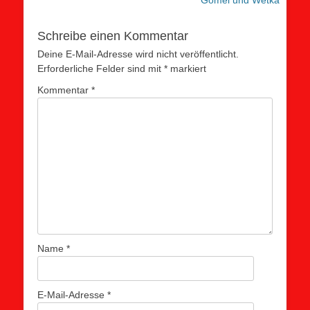
werden. Wir
wünschen der
Schreibe einen Kommentar
Gruppe schöne,
erholsame Tage am
Deine E-Mail-Adresse wird nicht veröffentlicht.
Wiljeka-See im
Erforderliche Felder sind mit
*
markiert
Norden von Minsk.…
Kommentar
*
Name
*
E-Mail-Adresse
*