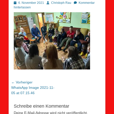
Posted
Autor
6. November 2021
Christoph Rau
Kommentar
on
hinterlassen
Beitragsnavigation
← Vorheriger
Vorheriger
WhatsApp Image 2021-11-
Beitrag:
05 at 07.15.46
Schreibe einen Kommentar
Deine E-Mail-Adresse wird nicht veröffentlicht.