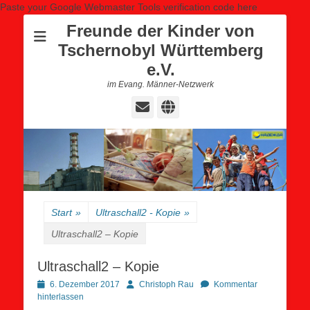
Paste your Google Webmaster Tools verification code here
Freunde der Kinder von
Tschernobyl Württemberg
e.V.
im Evang. Männer-Netzwerk
E-
Website
Mail
Start
»
Ultraschall2 - Kopie
»
Ultraschall2 – Kopie
Ultraschall2 – Kopie
Posted
Autor
6. Dezember 2017
Christoph Rau
Kommentar
on
hinterlassen