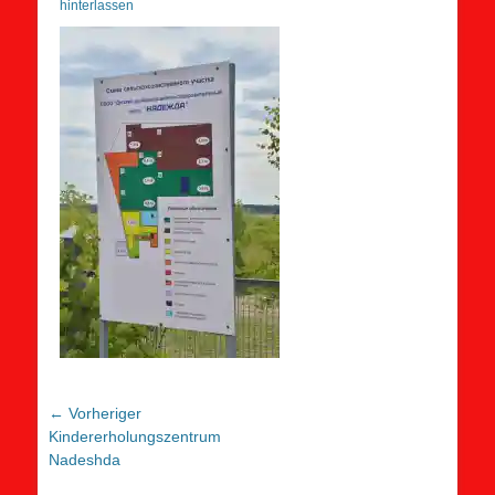
on
hinterlassen
Beitragsnavigation
← Vorheriger
Vorheriger
Kindererholungszentrum
Beitrag:
Nadeshda