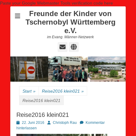
Paste your Google Webmaster Tools verification code here
Freunde der Kinder von
Tschernobyl Württemberg
e.V.
im Evang. Männer-Netzwerk
E-
Website
Mail
Start
»
Reise2016 klein021
»
Reise2016 klein021
Reise2016 klein021
Posted
Autor
22. Juni 2016
Christoph Rau
Kommentar
on
hinterlassen