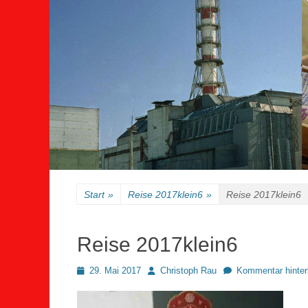
Start
»
Reise 2017klein6
»
Reise 2017klein6
Reise 2017klein6
Posted
Autor
29. Mai 2017
Christoph Rau
Kommentar hinter
on