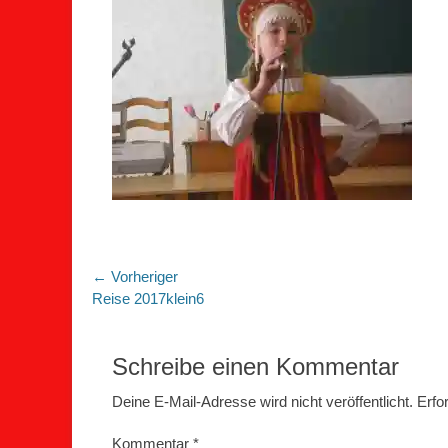
Beitragsnavigation
← Vorheriger
Vorheriger
Reise 2017klein6
Beitrag:
Schreibe einen Kommentar
Deine E-Mail-Adresse wird nicht veröffentlicht.
Erfo
Kommentar
*