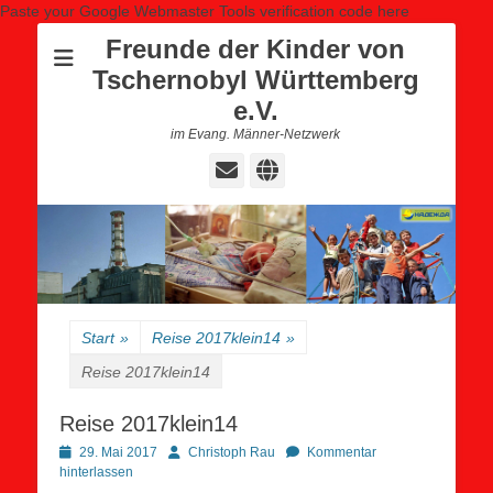
Paste your Google Webmaster Tools verification code here
Freunde der Kinder von
Tschernobyl Württemberg
e.V.
im Evang. Männer-Netzwerk
E-
Website
Mail
Start
»
Reise 2017klein14
»
Reise 2017klein14
Reise 2017klein14
Posted
Autor
29. Mai 2017
Christoph Rau
Kommentar
on
hinterlassen