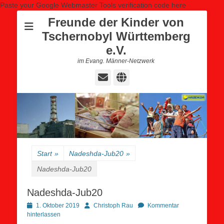
Paste your Google Webmaster Tools verification code here
Freunde der Kinder von
Tschernobyl Württemberg
e.V.
im Evang. Männer-Netzwerk
E-
Website
Mail
Start
»
Nadeshda-Jub20
»
Nadeshda-Jub20
Nadeshda-Jub20
Posted
Autor
1. Oktober 2019
Christoph Rau
Kommentar
on
hinterlassen