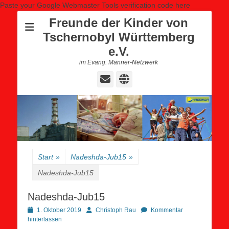
Paste your Google Webmaster Tools verification code here
Freunde der Kinder von
Tschernobyl Württemberg
e.V.
im Evang. Männer-Netzwerk
E-
Website
Mail
Start
»
Nadeshda-Jub15
»
Nadeshda-Jub15
Nadeshda-Jub15
Posted
Autor
1. Oktober 2019
Christoph Rau
Kommentar
on
hinterlassen