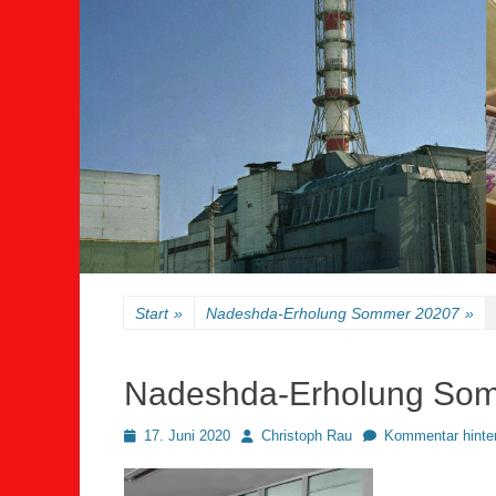
Start
»
Nadeshda-Erholung Sommer 20207
»
Nadeshda-Erholung So
Posted
Autor
17. Juni 2020
Christoph Rau
Kommentar hinte
on