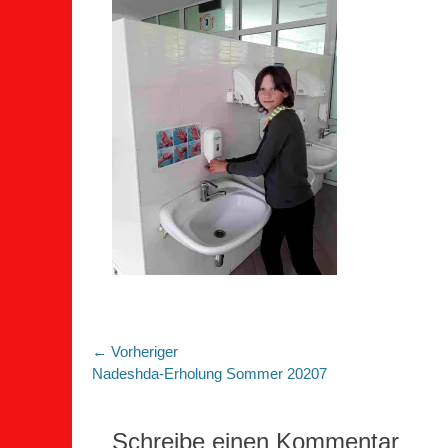
Beitragsnavigation
← Vorheriger
Vorheriger
Nadeshda-Erholung Sommer 20207
Beitrag:
Schreibe einen Kommentar