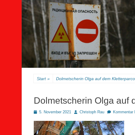
Start
»
Dolmetscherin Olga auf dem Kletterparco
Dolmetscherin Olga auf 
Posted
Autor
5. November 2021
Christoph Rau
Kommentar h
on