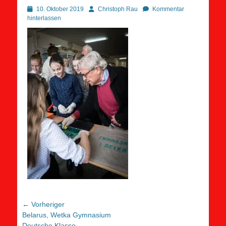
Posted
Autor
10. Oktober 2019
Christoph Rau
Kommentar
on
hinterlassen
Beitragsnavigation
← Vorheriger
Vorheriger
Belarus, Wetka Gymnasium
Beitrag:
Deutsche Klasse