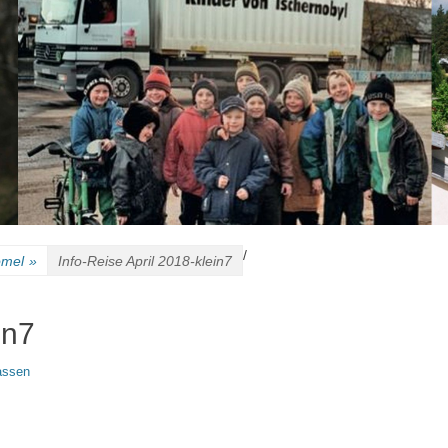
/
omel
»
Info-Reise April 2018-klein7
in7
assen