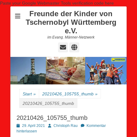
Paste your Google Webmaster Tools verification code here
Freunde der Kinder von
Tschernobyl Württemberg
e.V.
im Evang. Männer-Netzwerk
E-
Website
Mail
Start
»
20210426_105755_thumb
»
20210426_105755_thumb
20210426_105755_thumb
Posted
Autor
29. April 2021
Christoph Rau
Kommentar
on
hinterlassen