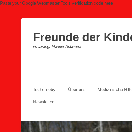
Paste your Google Webmaster Tools verification code here
Freunde der Kind
im Evang. Männer-Netzwerk
Primäres Menü
Zum
Tschernobyl
Über uns
Medizinische Hilf
Inhalt
springen
Newsletter