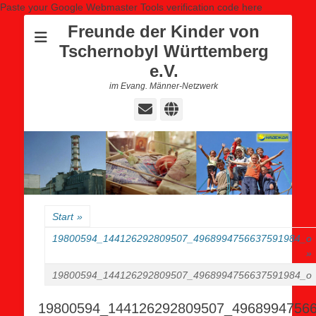
Paste your Google Webmaster Tools verification code here
Freunde der Kinder von
Tschernobyl Württemberg
e.V.
im Evang. Männer-Netzwerk
E-
Website
Mail
Start
»
19800594_144126292809507_4968994756637591984_o
»
19800594_144126292809507_4968994756637591984_o
19800594_144126292809507_4968994756