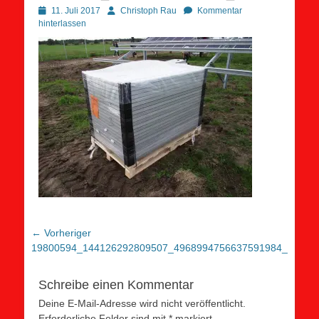
Posted
Autor
11. Juli 2017
Christoph Rau
Kommentar
on
hinterlassen
Beitragsnavigation
← Vorheriger
Vorheriger
19800594_144126292809507_4968994756637591984_o
Beitrag:
Schreibe einen Kommentar
Deine E-Mail-Adresse wird nicht veröffentlicht.
Erforderliche Felder sind mit
*
markiert