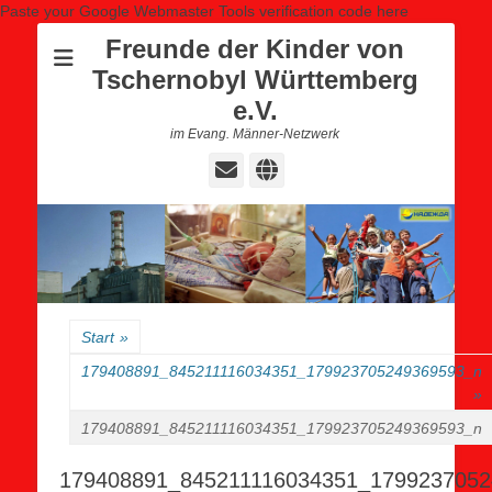
Paste your Google Webmaster Tools verification code here
Freunde der Kinder von
Tschernobyl Württemberg
e.V.
im Evang. Männer-Netzwerk
E-
Website
Mail
Start
»
179408891_845211116034351_179923705249369593_n
»
179408891_845211116034351_179923705249369593_n
179408891_845211116034351_1799237052