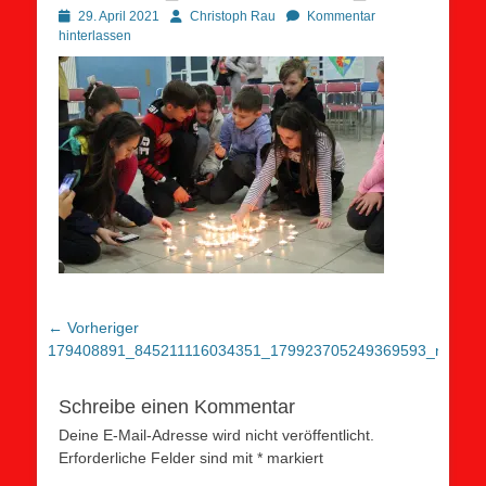
Posted
Autor
29. April 2021
Christoph Rau
Kommentar
on
hinterlassen
Beitragsnavigation
← Vorheriger
Vorheriger
179408891_845211116034351_179923705249369593_n
Beitrag:
Schreibe einen Kommentar
Deine E-Mail-Adresse wird nicht veröffentlicht.
Erforderliche Felder sind mit
*
markiert