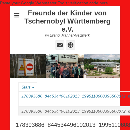
Paste your Google Webmaster Tools verification code here
Freunde der Kinder von
Tschernobyl Württemberg
e.V.
im Evang. Männer-Netzwerk
E-
Website
Mail
Start
»
178393686_844534496102013_1995110608396508072_
178393686_844534496102013_1995110608396508072_
178393686_844534496102013_199511060