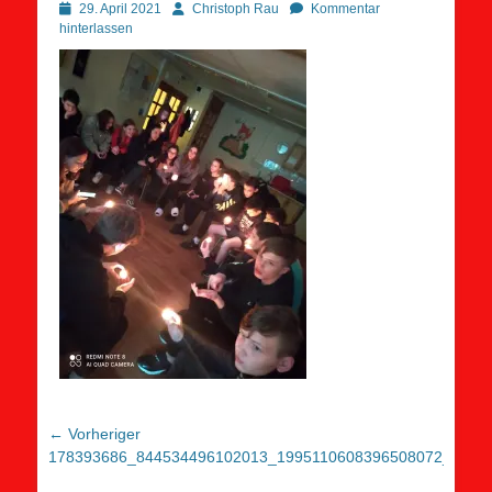
Posted
Autor
29. April 2021
Christoph Rau
Kommentar
on
hinterlassen
Beitragsnavigation
← Vorheriger
Vorheriger
178393686_844534496102013_1995110608396508072_n
Beitrag: